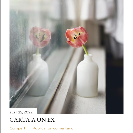
s
abril 25, 2022
CARTA A UN EX
Compartir
Publicar un comentario