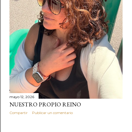
s
mayo 12, 2026
NUESTRO PROPIO REINO
Compartir
Publicar un comentario