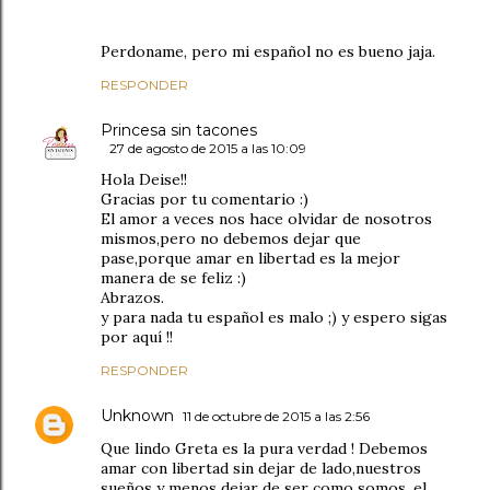
Perdoname, pero mi español no es bueno jaja.
RESPONDER
Princesa sin tacones
27 de agosto de 2015 a las 10:09
Hola Deise!!
Gracias por tu comentario :)
El amor a veces nos hace olvidar de nosotros
mismos,pero no debemos dejar que
pase,porque amar en libertad es la mejor
manera de se feliz :)
Abrazos.
y para nada tu español es malo ;) y espero sigas
por aquí !!
RESPONDER
Unknown
11 de octubre de 2015 a las 2:56
Que lindo Greta es la pura verdad ! Debemos
amar con libertad sin dejar de lado,nuestros
sueños y menos dejar de ser como somos, el